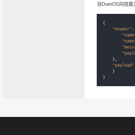
当DuerOS向技
{

"header"
:
"name
"name
"mess
"payl
    },

"payload"
    }

}