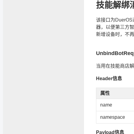
技能解绑
该接口为Duer
器，以便第三方
新增设备时，不再通
UnbindBotReq
当用在技能商店解
Header信息
属性
name
namespace
Payload信息