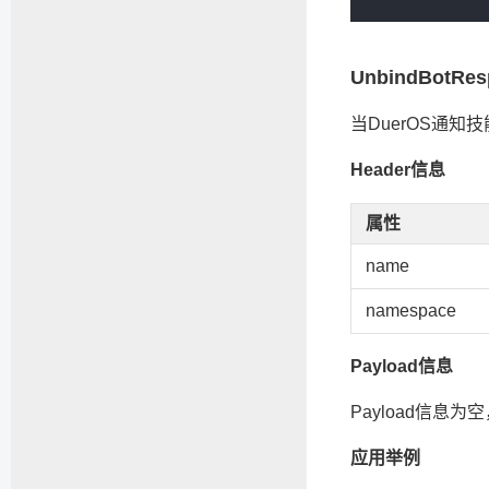
UnbindBotRes
当DuerOS通知技
Header信息
属性
name
namespace
Payload信息
Payload信息
应用举例