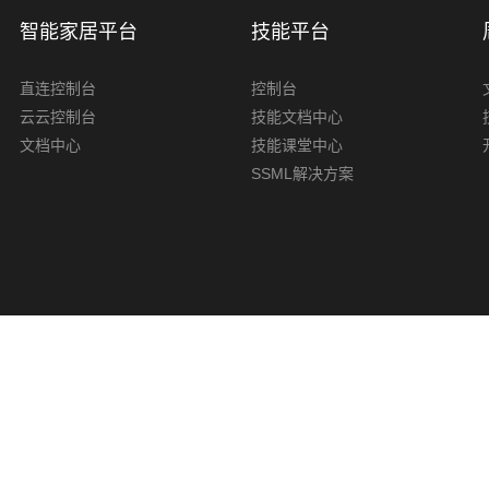
智能家居平台
技能平台
直连控制台
控制台
云云控制台
技能文档中心
文档中心
技能课堂中心
SSML解决方案